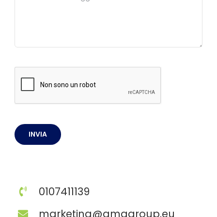
INVIA
0107411139
marketing@amagroup.eu