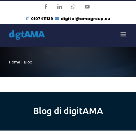
Salta
Facebook
LinkedIn
WhatsApp
YouTube
al
0107411139
digital@amagroup.eu
contenuto
Home
|
Blog
Blog di digitAMA