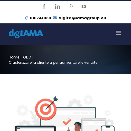
Salta
Facebook
LinkedIn
WhatsApp
YouTube
al
0107411139
digital@amagroup.eu
contenuto
Home
|
GDO
|
Clusterizzare la clientela per aumentare le vendite
Ingrandisci
immagine