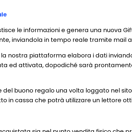
ale
tisce le informazioni e genera una nuova Gif
ente, inviandola in tempo reale tramite mail a
ce, la nostra piattaforma elabora i dati invian
zata ed attivata, dopodiché sarà prontament
odice del buono regalo una volta loggato nel
tto in cassa che potrà utilizzare un lettore ott
cquistata sia nel punto vendita fisico che 