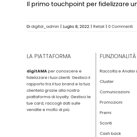
Il primo touchpoint per fidelizzare u
Di
digital_admin
|
Luglio 8, 2022
|
Retail
|
0 Commenti
LA PIATTAFORMA
FUNZIONALITÀ
digitAMA
per conoscere e
Raccolta e Analisi 
fidelizzare i tuoi clienti. Gestisci il
Cluster
rapporto tra il tuo brand e la tua
clientela grazie alla nostra
Comunicazioni
piattaforma di loyalty. Gestisci le
Promozioni
tue card, raccogli dati sulle
vendite e molto di più.
Premi
Sconti
Cash back