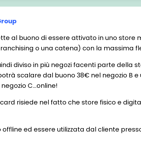
 Group
tte al buono di essere attivato in uno store m
franchising o una catena) con la massima fles
indi diviso in più negozi facenti parte della 
potrà scalare dal buono 38€ nel negozio B e ut
 negozio C…online!
a card risiede nel fatto che store fisico e d
 offline ed essere utilizzata dal cliente pre