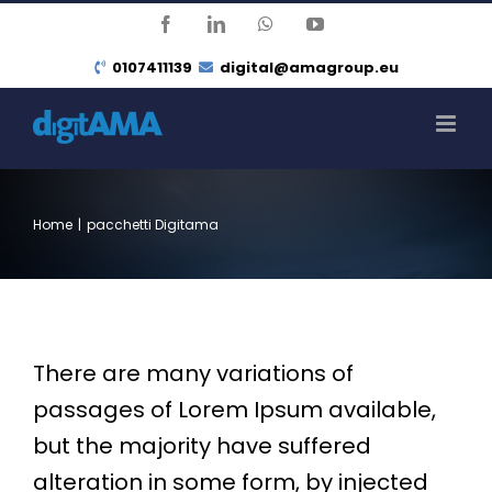
Salta
Facebook
LinkedIn
WhatsApp
YouTube
al
0107411139
digital@amagroup.eu
contenuto
Home
|
pacchetti Digitama
There are many variations of
passages of Lorem Ipsum available,
but the majority have suffered
alteration in some form, by injected