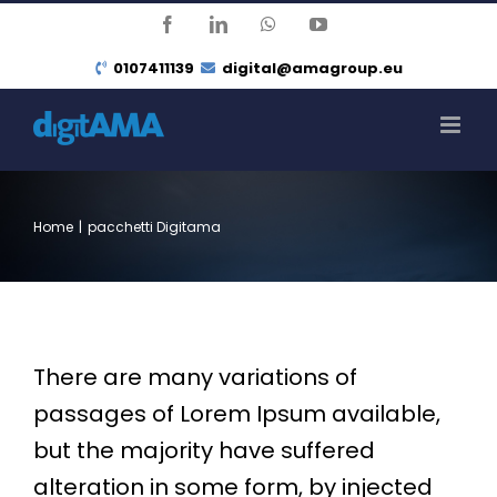
Salta
Facebook
LinkedIn
WhatsApp
YouTube
al
0107411139
digital@amagroup.eu
contenuto
Home
|
pacchetti Digitama
There are many variations of
passages of Lorem Ipsum available,
but the majority have suffered
alteration in some form, by injected