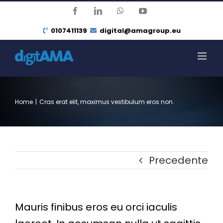
Salta
Facebook
LinkedIn
WhatsApp
YouTube
al
0107411139
digital@amagroup.eu
contenuto
Home
|
Cras erat elit, maximus vestibulum eros non.
Precedente
Mauris finibus eros eu orci iaculis