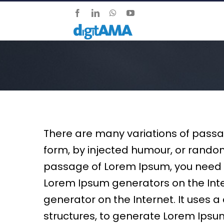
Salta
Facebook
LinkedIn
WhatsApp
YouTube
al
contenuto
There are many variations of passa
form, by injected humour, or randomi
passage of Lorem Ipsum, you need to
Lorem Ipsum generators on the Inter
generator on the Internet. It uses 
structures, to generate Lorem Ipsu