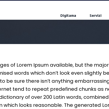
Digitama
Servizi
ges of Lorem Ipsum available, but the majori
sed words which don’t look even slightly bel
 be sure there isn’t anything embarrassing h
net tend to repeat predefined chunks as nec
a dictionary of over 200 Latin words, combin
m which looks reasonable. The generated Lo