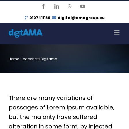
Salta
Facebook
LinkedIn
WhatsApp
YouTube
al
0107411139
digital@amagroup.eu
contenuto
Home
|
pacchetti Digitama
There are many variations of
passages of Lorem Ipsum available,
but the majority have suffered
alteration in some form, by injected