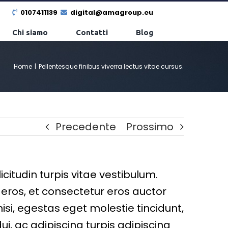
0107411139
digital@amagroup.eu
Chi siamo
Contatti
Blog
Home
|
Pellentesque finibus viverra lectus vitae cursus.
Precedente
Prossimo
citudin turpis vitae vestibulum.
eros, et consectetur eros auctor
isi, egestas eget molestie tincidunt,
i, ac adipiscing turpis adipiscing