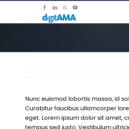
Salta
Facebook
LinkedIn
WhatsApp
YouTube
al
contenuto
Nunc euismod lobortis massa, id solli
Curabitur faucibus ullamcorper lor
eget. Lorem ipsum dolor sit amet, co
tempus sed justo. Vestibulum ultrici