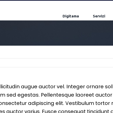
Digitama
Servizi
citudin augue auctor vel. Integer ornare solli
em sed egestas. Pellentesque laoreet auctor 
nsectetur adipiscing elit. Vestibulum tortor n
es auctor varius. Fusce consequat tincidunt du