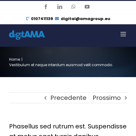
Salta
Facebook
LinkedIn
WhatsApp
YouTube
al
0107411139
digital@amagroup.eu
contenuto
Home
|
Vestibulum et neque interdum euismod velit commodo.
Precedente
Prossimo
Phasellus sed rutrum est. Suspendisse