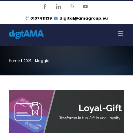
Salta
Facebook
LinkedIn
WhatsApp
YouTube
al
0107411139
digital@amagroup.eu
contenuto
Home
|
2021
|
Maggio